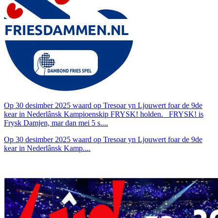
Op 30 desimber 2025 waard op Tresoar yn Ljouwert foar de 9de
kear in Nederlânsk Kampioenskip FRYSK! holden. FRYSK! is
Frysk Damjen, mar dan mei 5 s....
Op 30 desimber 2025 waard op Tresoar yn Ljouwert foar de 9de
kear in Nederlânsk Kamp....