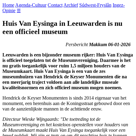
Home
Agenda-Cultuur
Contact
Archief
Súdwest-Fryslân
Ingez-
Opinie
☰
Huis Van Eysinga in Leeuwarden is nu
een officieel museum
Persbericht
Makkum 06-01-2026
Leeuwarden is een bijzonder museum rijker: Huis Van Eysinga
is officieel toegelaten tot de Museumvereniging. Daarmee is het
nu gratis toegankelijk voor ruim 1,5 miljoen houders van de
Museumkaart. Huis Van Eysinga is een van de zes
museumhuizen van Hendrick de Keyser Monumenten die na
een meerjarig traject voldoen aan alle landelijke museale
kwaliteitsnormen en zich officieel museum mogen noemen.
Hendrick de Keyser Monumenten is sinds 2014 eigenaar van het
monument, een herenhuis aan de Koningsstraat gebouwd door een
van de aanzienlijkste mannen in de achttiende eeuw.
Directeur Wieske Wijngaards: "De toetreding tot de
Museumvereniging en het kosteloos openstellen voor houders van
de Museumkaart maakt Huis Van Eysinga toegankelijk voor een
breed publiek. Wij zijn er trots op om dit prachtige huis te kunnen