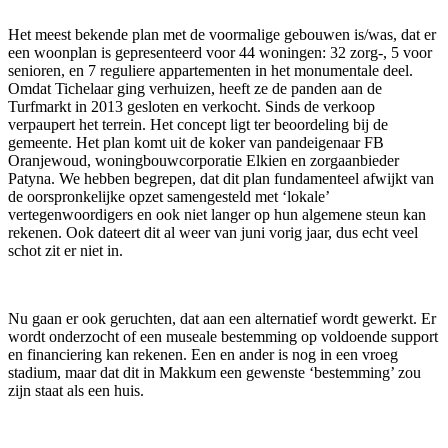
Het meest bekende plan met de voormalige gebouwen is/was, dat er
een woonplan is gepresenteerd voor 44 woningen: 32 zorg-, 5 voor
senioren, en 7 reguliere appartementen in het monumentale deel.
Omdat Tichelaar ging verhuizen, heeft ze de panden aan de
Turfmarkt in 2013 gesloten en verkocht. Sinds de verkoop
verpaupert het terrein. Het concept ligt ter beoordeling bij de
gemeente. Het plan komt uit de koker van pandeigenaar FB
Oranjewoud, woningbouwcorporatie Elkien en zorgaanbieder
Patyna. We hebben begrepen, dat dit plan fundamenteel afwijkt van
de oorspronkelijke opzet samengesteld met ‘lokale’
vertegenwoordigers en ook niet langer op hun algemene steun kan
rekenen. Ook dateert dit al weer van juni vorig jaar, dus echt veel
schot zit er niet in.
Nu gaan er ook geruchten, dat aan een alternatief wordt gewerkt. Er
wordt onderzocht of een museale bestemming op voldoende support
en financiering kan rekenen. Een en ander is nog in een vroeg
stadium, maar dat dit in Makkum een gewenste ‘bestemming’ zou
zijn staat als een huis.