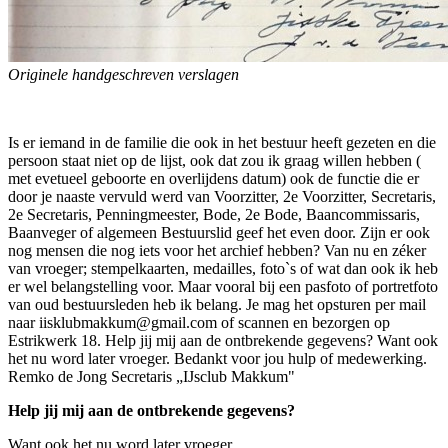
Originele handgeschreven verslagen
Is er iemand in de familie die ook in het bestuur heeft gezeten en die
persoon staat niet op de lijst, ook dat zou ik graag willen hebben (
met evetueel geboorte en overlijdens datum) ook de functie die er
door je naaste vervuld werd van Voorzitter, 2e Voorzitter, Secretaris,
2e Secretaris, Penningmeester, Bode, 2e Bode, Baancommissaris,
Baanveger of algemeen Bestuurslid geef het even door. Zijn er ook
nog mensen die nog iets voor het archief hebben? Van nu en zéker
van vroeger; stempelkaarten, medailles, foto`s of wat dan ook ik heb
er wel belangstelling voor. Maar vooral bij een pasfoto of portretfoto
van oud bestuursleden heb ik belang. Je mag het opsturen per mail
naar iisklubmakkum@gmail.com of scannen en bezorgen op
Estrikwerk 18. Help jij mij aan de ontbrekende gegevens? Want ook
het nu word later vroeger. Bedankt voor jou hulp of medewerking.
Remko de Jong Secretaris „IJsclub Makkum"
Help jij mij aan de ontbrekende gegevens?
Want ook het nu word later vroeger.