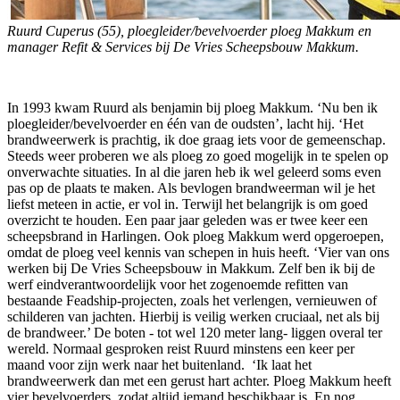
Ruurd Cuperus (55), ploegleider/bevelvoerder ploeg Makkum en
manager Refit & Services bij De Vries Scheepsbouw Makkum.
In 1993 kwam Ruurd als benjamin bij ploeg Makkum. ‘Nu ben ik
ploegleider/bevelvoerder en één van de oudsten’, lacht hij. ‘Het
brandweerwerk is prachtig, ik doe graag iets voor de gemeenschap.
Steeds weer proberen we als ploeg zo goed mogelijk in te spelen op
onverwachte situaties. In al die jaren heb ik wel geleerd soms even
pas op de plaats te maken. Als bevlogen brandweerman wil je het
liefst meteen in actie, er vol in. Terwijl het belangrijk is om goed
overzicht te houden. Een paar jaar geleden was er twee keer een
scheepsbrand in Harlingen. Ook ploeg Makkum werd opgeroepen,
omdat de ploeg veel kennis van schepen in huis heeft. ‘Vier van ons
werken bij De Vries Scheepsbouw in Makkum. Zelf ben ik bij de
werf eindverantwoordelijk voor het zogenoemde refitten van
bestaande Feadship-projecten, zoals het verlengen, vernieuwen of
schilderen van jachten. Hierbij is veilig werken cruciaal, net als bij
de brandweer.’ De boten - tot wel 120 meter lang- liggen overal ter
wereld. Normaal gesproken reist Ruurd minstens een keer per
maand voor zijn werk naar het buitenland. ‘Ik laat het
brandweerwerk dan met een gerust hart achter. Ploeg Makkum heeft
vier bevelvoerders, zodat altijd iemand beschikbaar is. En nog