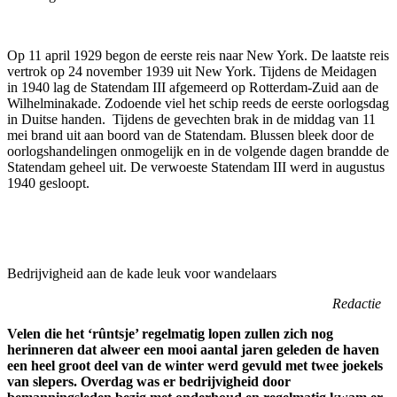
Op 11 april 1929 begon de eerste reis naar New York. De laatste reis
vertrok op 24 november 1939 uit New York. Tijdens de Meidagen
in 1940 lag de Statendam III afgemeerd op Rotterdam-Zuid aan de
Wilhelminakade. Zodoende viel het schip reeds de eerste oorlogsdag
in Duitse handen. Tijdens de gevechten brak in de middag van 11
mei brand uit aan boord van de Statendam. Blussen bleek door de
oorlogshandelingen onmogelijk en in de volgende dagen brandde de
Statendam geheel uit. De verwoeste Statendam III werd in augustus
1940 gesloopt.
Bedrijvigheid aan de kade leuk voor wandelaars
Redactie
Velen die het ‘rûntsje’ regelmatig lopen zullen zich nog
herinneren dat alweer een mooi aantal jaren geleden de haven
een heel groot deel van de winter werd gevuld met twee joekels
van slepers. Overdag was er bedrijvigheid door