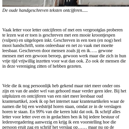
De oude handgeschreven teksten ontcijferen.....
Vaak letter voor letter ontcijferen of met een vergrootglas proberen
te lezen wat er toen is geschreven met een mooie kroontjespen
(vulpen) en uitgelopen inkt. Geschreven in een toen (en nog) heel
mooi handschrift, soms onleesbaar en net zo vaak met moeite
leesbaar. Geschreven door mensen zoals jij en ik….. gewone
mensen met een gewoon beroep, gewoon werk maar die zich in hun
vrije tijd vrijwillig inzetten voor wat dan ook. Zo ook de mensen die
in deze vereniging zitten of hebben gezeten.
Vele die ik nog persoonlijk heb gekend maar niet meer onder ons
zijn en van de ander wel van gehoord maar verder geen idee. Bij het
uitpluizen en ontcijferen van een niet meer leesbaar oud
krantenartikel, zoek ik op het internet naar krantenartikelen waar de
namen die bij een wedstrijd horen staan, omdat ze in de verslagen
horen te staan. En 99% van die keren lukt dat ook. Ik schrijf alles
letter voor letter over en in gedachten ben ik bij iedere bestuur of
ledenvergadering aanwezig en krijg ik een voorstelling hoe die
persoon eruit zag en schrijf het verslag op…… maar nu op de