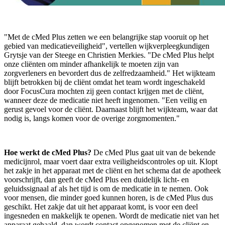
"Met de cMed Plus zetten we een belangrijke stap vooruit op het
gebied van medicatieveiligheid", vertellen wijkverpleegkundigen
Grytsje van der Steege en Christien Merkies. "De cMed Plus helpt
onze cliënten om minder afhankelijk te moeten zijn van
zorgverleners en bevordert dus de zelfredzaamheid." Het wijkteam
blijft betrokken bij de cliënt omdat het team wordt ingeschakeld
door FocusCura mochten zij geen contact krijgen met de cliënt,
wanneer deze de medicatie niet heeft ingenomen. "Een veilig en
gerust gevoel voor de cliënt. Daarnaast blijft het wijkteam, waar dat
nodig is, langs komen voor de overige zorgmomenten."
Hoe werkt de cMed Plus?
De cMed Plus gaat uit van de bekende
medicijnrol, maar voert daar extra veiligheidscontroles op uit. Klopt
het zakje in het apparaat met de cliënt en het schema dat de apotheek
voorschrijft, dan geeft de cMed Plus een duidelijk licht- en
geluidssignaal af als het tijd is om de medicatie in te nemen. Ook
voor mensen, die minder goed kunnen horen, is de cMed Plus dus
geschikt. Het zakje dat uit het apparaat komt, is voor een deel
ingesneden en makkelijk te openen. Wordt de medicatie niet van het
apparaat gehaald, dan wordt contact opgenomen met de cliënt en