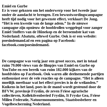
Emiel en Gurbe
Er is voor gekozen om het onderwerp voor het tweede jaar
onder de aandacht te brengen. Een bewustwordingscampagne
heeft tijd nodig voor het gewenste effect, verklaart De Jong.
“Het is een kwestie van de lange adem.” In de nieuwe
campagne zijn opnieuw de hoofdrollen weggelegd voor zanger
Emiel Stoffers van de Hûnekop en de beroemdste kat van
Nederland: Abatutu, oftewel Gurbe. Ook is er een website:
poesindemand.nl en een pagina op Facebook:
facebook.com/poesindemand.
De campagne was vorig jaar een groot succes, met in totaal
ruim 79.000 views van de filmpjes van Emiel en Gurbe op
YouTube en een bereik van ruim 182.000 kijkers van de
hoofdvideo op Facebook. Ook waren alle deelnemende partijen
enthousiast over de vele reacties op de campagne. “Het is alleen
moeilijk meetbaar wat het effect precies is in de weilanden.”
Kuikens in het land, poes in de mand wordt gesteund door de
BFVW, provinsje Fryslân, de zeven Friese agrarische
collectieven, Kollektivenberied Fryslân, It Fryske Gea, Friese
Milieu Federatie, Natuurmonumenten, Staatsbosbeheer en
Vogelbescherming Nederland.