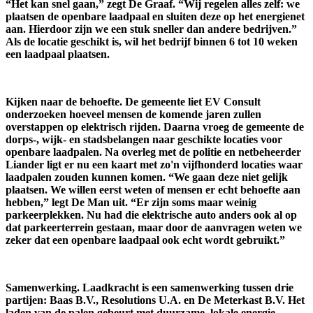
“Het kan snel gaan,” zegt De Graaf. “Wij regelen alles zelf: we
plaatsen de openbare laadpaal en sluiten deze op het energienet
aan. Hierdoor zijn we een stuk sneller dan andere bedrijven.”
Als de locatie geschikt is, wil het bedrijf binnen 6 tot 10 weken
een laadpaal plaatsen.
Kijken naar de behoefte.
De gemeente liet EV Consult
onderzoeken hoeveel mensen de komende jaren zullen
overstappen op elektrisch rijden. Daarna vroeg de gemeente de
dorps-, wijk- en stadsbelangen naar geschikte locaties voor
openbare laadpalen. Na overleg met de politie en netbeheerder
Liander ligt er nu een kaart met zo'n vijfhonderd locaties waar
laadpalen zouden kunnen komen. “We gaan deze niet gelijk
plaatsen. We willen eerst weten of mensen er echt behoefte aan
hebben,” legt De Man uit. “Er zijn soms maar weinig
parkeerplekken. Nu had die elektrische auto anders ook al op
dat parkeerterrein gestaan, maar door de aanvragen weten we
zeker dat een openbare laadpaal ook echt wordt gebruikt.”
Samenwerking.
Laadkracht is een samenwerking tussen drie
partijen: Baas B.V., Resolutions U.A. en De Meterkast B.V. Het
laden van de palen gebeurt met duurzame, lokale energie.