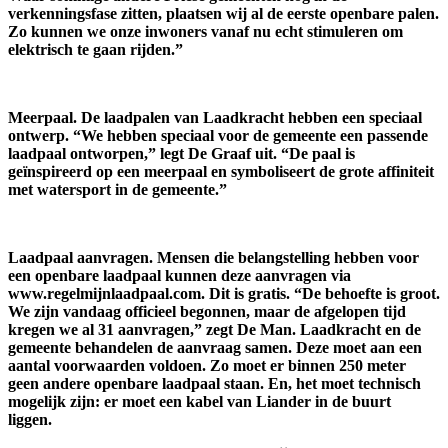
verkenningsfase zitten, plaatsen wij al de eerste openbare palen.
Zo kunnen we onze inwoners vanaf nu echt stimuleren om
elektrisch te gaan rijden.”
Meerpaal.
De laadpalen van Laadkracht hebben een speciaal
ontwerp. “We hebben speciaal voor de gemeente een passende
laadpaal ontworpen,” legt De Graaf uit. “De paal is
geïnspireerd op een meerpaal en symboliseert de grote affiniteit
met watersport in de gemeente.”
Laadpaal aanvragen.
Mensen die belangstelling hebben voor
een openbare laadpaal kunnen deze aanvragen via
www.regelmijnlaadpaal.com. Dit is gratis. “De behoefte is groot.
We zijn vandaag officieel begonnen, maar de afgelopen tijd
kregen we al 31 aanvragen,” zegt De Man. Laadkracht en de
gemeente behandelen de aanvraag samen. Deze moet aan een
aantal voorwaarden voldoen. Zo moet er binnen 250 meter
geen andere openbare laadpaal staan. En, het moet technisch
mogelijk zijn: er moet een kabel van Liander in de buurt
liggen.