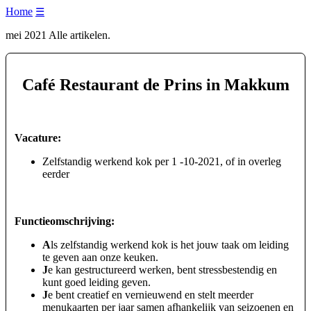
Home
☰
mei 2021 Alle artikelen.
Café Restaurant de Prins in Makkum
Vacature:
Zelfstandig werkend kok per 1 -10-2021, of in overleg
eerder
Functieomschrijving:
A
ls zelfstandig werkend kok is het jouw taak om leiding
te geven aan onze keuken.
J
e kan gestructureerd werken, bent stressbestendig en
kunt goed leiding geven.
J
e bent creatief en vernieuwend en stelt meerder
menukaarten per jaar samen afhankelijk van seizoenen en