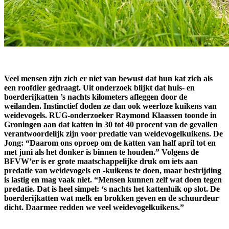
Veel mensen zijn zich er niet van bewust dat hun kat zich als
een roofdier gedraagt. Uit onderzoek blijkt dat huis- en
boerderijkatten ’s nachts kilometers afleggen door de
weilanden. Instinctief doden ze dan ook weerloze kuikens van
weidevogels. RUG-onderzoeker Raymond Klaassen toonde in
Groningen aan dat katten in 30 tot 40 procent van de gevallen
verantwoordelijk zijn voor predatie van weidevogelkuikens. De
Jong: “Daarom ons oproep om de katten van half april tot en
met juni als het donker is binnen te houden.” Volgens de
BFVW’er is er grote maatschappelijke druk om iets aan
predatie van weidevogels en -kuikens te doen, maar bestrijding
is lastig en mag vaak niet. “Mensen kunnen zelf wat doen tegen
predatie. Dat is heel simpel: ‘s nachts het kattenluik op slot. De
boerderijkatten wat melk en brokken geven en de schuurdeur
dicht. Daarmee redden we veel weidevogelkuikens.”